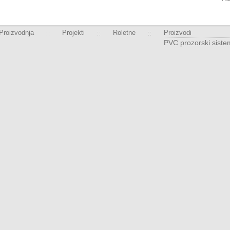
Proizvodnja
Projekti
Roletne
Proizvodi
PVC prozorski siste