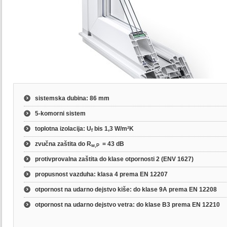
sistemska dubina
: 86 mm
5-komorni sistem
toplotna izolacija
: U
bis 1,3 W/m²K
f
zvučna zaštita do
R
= 43 dB
w,P
protivprovalna zaštita do klase otpornosti 2
(ENV 1627)
propusnost vazduha: klasa 4 prema
EN 12207
otpornost na udarno dejstvo kiše: do klase 9A prema
EN 12208
otpornost na udarno dejstvo vetra: do klase B3 prema
EN 12210