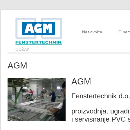
Naslovnica
O na
ODŽAK
AGM
AGM
Fenstertechnik d.o.
proizvodnja, ugrad
i servisiranje PVC s