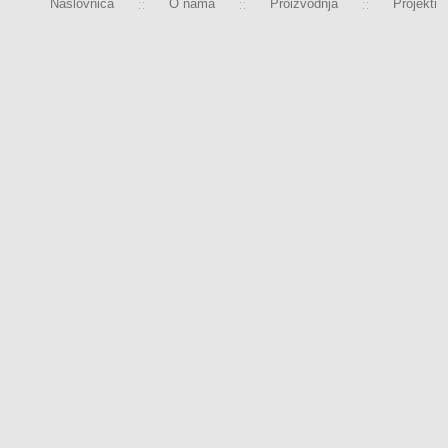
Naslovnica
O nama
Proizvodnja
Projekti