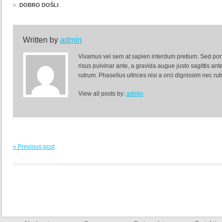
DOBRO DOŠLI
Written by
admin
Vivamus vel sem at sapien interdum pretium. Sed portti
risus pulvinar ante, a gravida augue justo sagittis an
rutrum. Phasellus ultrices nisi a orci dignissim nec ru
View all posts by:
admin
« Previous post