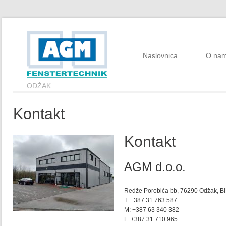
Naslovnica
O na
ODŽAK
Kontakt
Kontakt
AGM d.o.o.
Redže Porobića bb, 76290 Odžak, B
T: +387 31 763 587
M: +387 63 340 382
F: +387 31 710 965