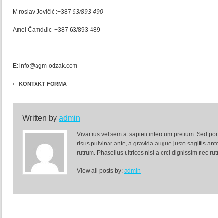
Miroslav Jovičić :+387
63/893-490
Amel Čamdđic :+387 63/893-489
E: info@agm-odzak.com
KONTAKT FORMA
Written by
admin
Vivamus vel sem at sapien interdum pretium. Sed portti
risus pulvinar ante, a gravida augue justo sagittis an
rutrum. Phasellus ultrices nisi a orci dignissim nec ru
View all posts by:
admin