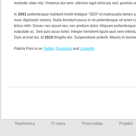
molestie vitae nisi. Vivamus dui sem, ultricies eget vehicula sed, gravida 
In
2001
pellentesque habitant morbi tristique “SEO” et malesuada fames ac
nunc dignissim viverra. Nulla tincidunt purus in mi pellentesque sit amet
tellus nibh. Donec nec ipsum leo, nec pretium dolor. Aliquam pellentesque
vulputate ac. Sed quis lacus tortor. Integer hendrerit ligula quis sem inte
Duis at erat dui, id
2010
fringilla dui. Suspendisse potenti. Mauris in laoree
Patrick Pool is on
Twitter
,
Facebook
and
LinkedIn
Naslovnica
O nama
Proizvodnja
Projekti