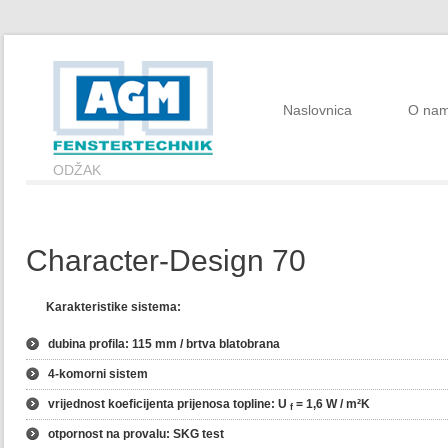
Naslovnica
O na
ODŽAK
Character-Design 70
Karakteristike sistema:
dubina profila: 115 mm / brtva blatobrana
4-komorni sistem
vrijednost koeficijenta prijenosa topline: U
= 1,6 W / m²K
f
otpornost na provalu: SKG test