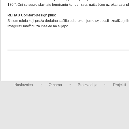
180 °. Oni se suprotstavljaju formiranju kondenzata, najčešćeg uzroka rasta pli
REHAU Comfort-Design plus:
Sistem roleta koji pruža dodatnu zaštitu od prekomjerne svjetlosti i znatiželjn
integrirati mrežicu za insekte na slijepo.
Naslovnica
O nama
Proizvodnja
Projekti