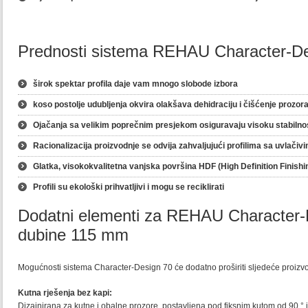
Prednosti sistema REHAU Character-De
širok spektar profila daje vam mnogo slobode izbora
koso postolje udubljenja okvira olakšava dehidraciju i čišćenje prozor
Ojačanja sa velikim poprečnim presjekom osiguravaju visoku stabilno
Racionalizacija proizvodnje se odvija zahvaljujući profilima sa uvlač
Glatka, visokokvalitetna vanjska površina HDF (High Definiti
Profili su ekološki prihvatljivi i mogu se reciklirati
Dodatni elementi za REHAU Character-
dubine 115 mm
Mogućnosti sistema Character-Design 70 će dodatno proširiti sljedeće proizvo
Kutna rješenja bez kapi:
Dizajnirana za kutne i obalne prozore, postavljena pod fiksnim kutom od 90 ° 