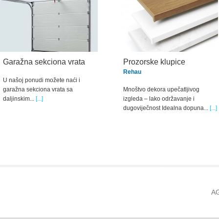
Garažna sekciona vrata
Prozorske klupice
Rehau
U našoj ponudi možete naći i
garažna sekciona vrata sa
Mnoštvo dekora upečatljivog
daljinskim...
[...]
izgleda – lako održavanje i
dugoviječnost Idealna dopuna...
[...]
A