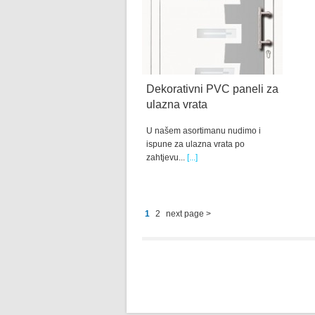
Dekorativni PVC paneli za
ulazna vrata
U našem asortimanu nudimo i
ispune za ulazna vrata po
zahtjevu...
[...]
1
2
next page >