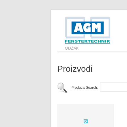
ODŽAK
Proizvodi
Products Search: