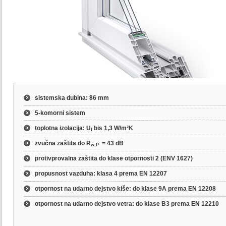
sistemska dubina
: 86 mm
5-komorni sistem
toplotna izolacija
: U
bis 1,3 W/m²K
f
zvučna zaštita do
R
= 43 dB
w,P
protivprovalna zaštita do klase otpornosti 2
(ENV 1627)
propusnost vazduha: klasa 4 prema
EN 12207
otpornost na udarno dejstvo kiše: do klase 9A prema
EN 12208
otpornost na udarno dejstvo vetra: do klase B3 prema
EN 12210