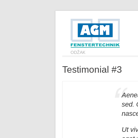
ODŽAK
Testimonial #3
Aenea
sed. 
nasce
Ut vi