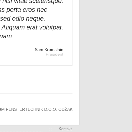
nisl vitae scelerisque.
s porta eros nec
e sed odio neque.
. Aliquam erat volutpat.
quam.
Sam Kromstain
President
GM FENSTERTECHNIK D.O.O. ODŽAK
Kontakt