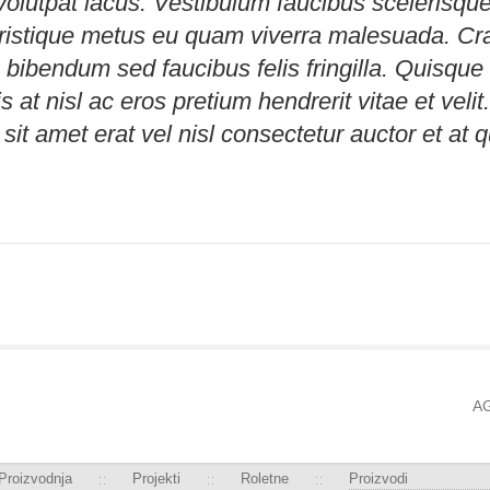
volutpat lacus. Vestibulum faucibus scelerisque 
ristique metus eu quam viverra malesuada. Cra
o bibendum sed faucibus felis fringilla. Quisqu
s at nisl ac eros pretium hendrerit vitae et velit
 sit amet erat vel nisl consectetur auctor et at 
A
Proizvodnja
Projekti
Roletne
Proizvodi